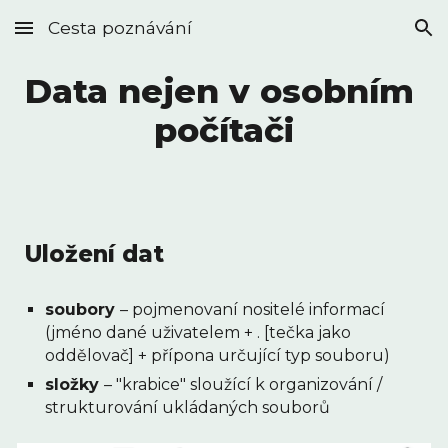
Cesta poznávání
Skip to main content
Skip to navigation
Data nejen v osobním 
počítači
Uložení dat
soubory 
– pojmenovaní nositelé informací 
(jméno dané uživatelem + . [tečka jako 
oddělovač] + přípona určující typ souboru)
složky 
– "krabice" sloužící k organizování / 
strukturování ukládaných souborů