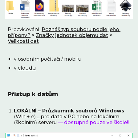
Procvičování: 
Poznáš typ souboru podle jeho 
přípony?
 × 
Značky jednotek objemu dat
 × 
Velikosti dat
v osobním počítači / mobilu
v 
cloudu
Přístup k datům
LOKÁLNÍ – Průzkumník souborů Windows
(Win + e) ... pro data v PC nebo na lokálním 
(školním) serveru 
— dostupné pouze ve škole!!