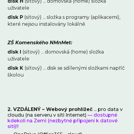
disk H
 (síťový) ... domovská (home) složka 
uživatele
disk P
 (síťový) ... složka s programy (aplikacemi), 
které nejsou instalovány lokálně
ZŠ Komenského NMnMet:
disk 
I
 (síťový) ... domovská (home) složka 
uživatele
disk 
K
 (síťový) ... dis
k se sdílenými složkami napříč 
školou
2. VZDÁLENÝ – Webový prohlížeč 
... pro data v 
cloudu (na serveru v síti Internet) 
— dostupné 
kdekoli na Zemi (nezbytné připojení k datové 
síti)
!!