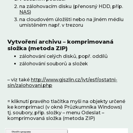
na zálohovacím disku (přenosný HDD, příp. 
NAS
)
na cloudovém úložišti nebo na jiném médiu 
umístěném např. v trezoru
Vytvoření archivu – komprimovaná 
složka (metoda ZIP)
zálohování celých disků, popř. oddílů
zálohování souborů a složek
– viz také 
http://www.gjszlin.cz/ivt/esf/ostatni-
sin/zalohovani.php
= kliknutí pravého tlačítka myši na objekty určené 
ke komprimaci (v okně Průzkumníka Windows) 
tj. soubory, příp. složky – menu Odeslat – 
komprimovaná složka (metoda ZIP)